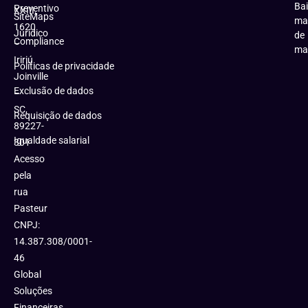
Bai
Preventivo
XXIII,
SiteMaps
ma
1620
Jurídico
de
Compliance
–
ma
Iririú
Políticas de privacidade
Joinville
Exclusão de dados
–
SC,
Requisição de dados
89227-
Igualdade salarial
301
Acesso
pela
rua
Pasteur
CNPJ:
14.387.308/0001-
46
Global
Soluções
Financeiras