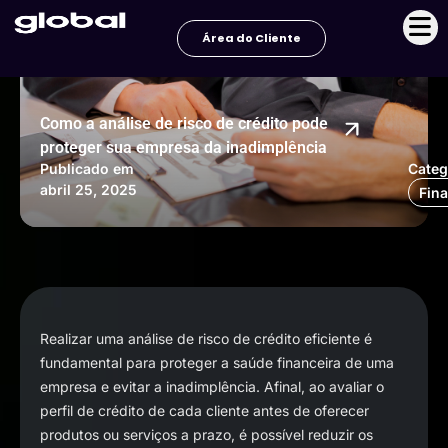
Ir
para
Área do Cliente
o
conteúdo
Como a análise de risco de crédito pode
proteger sua empresa da inadimplência
Publicado em
Categ
abril 25, 2025
Fin
Realizar uma análise de risco de crédito eficiente é
fundamental para proteger a saúde financeira de uma
empresa e evitar a inadimplência. Afinal, ao avaliar o
perfil de crédito de cada cliente antes de oferecer
produtos ou serviços a prazo, é possível reduzir os