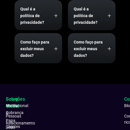
Qual é a
Qual é a
política de
política de
privacidade?
privacidade?
Como faço para
Como faço para
excluir meus
excluir meus
dados?
dados?
Soluções
Sobre
Co
Matriz:
Global
Institucional
Bl
Cobrança
R.
Pessoas
Co
Papa
ric
Relacionamento
Clientes
João