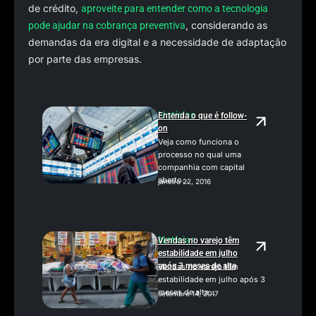
de crédito,
aproveite para entender como a tecnologia
, considerando as
pode ajudar na cobrança preventiva
demandas da era digital e a necessidade de adaptação
por parte das empresas.
Notícias
Entenda o que é follow-
on
Veja como funciona o
processo no qual uma
companhia com capital
aberto...
janeiro 22, 2016
Notícias
Vendas no varejo têm
estabilidade em julho
após 3 meses de alta
Vendas no varejo têm
estabilidade em julho após 3
meses de alta...
setembro 14, 2017