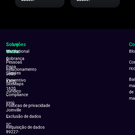
Soluções
Sobre
Co
Matriz:
Global
Institucional
Bl
Cobrança
R.
Pessoas
Co
Papa
ric
Relacionamento
Clientes
João
Bai
Preventivo
XXIII,
SiteMaps
ma
1620
Jurídico
de
Compliance
–
ma
Iririú
Políticas de privacidade
Joinville
Exclusão de dados
–
SC,
Requisição de dados
89227-