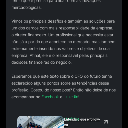
tem o que é preciso para lidar com as inovações
mercadológicas.
Vimos os principais desafios e também as soluções para
um dos cargos com mais responsabilidade da empresa,
o diretor financeiro. Um profissional que necessita estar
não só a par do que acontece no mercado, mas também
extremamente inserido nos valores e objetivos de sua
empresa. Afinal, ele é o responsável pelas principais
decisões financeiras do negócio.
Esperamos que este texto sobre o CFO do futuro tenha
esclarecido alguns pontos sobre as tendências dessa
profissão. Gostou do nosso post? Então não deixe de nos
acompanhar no
e
!
Facebook
LinkedIn
Notícias
Entenda o que é follow-
on