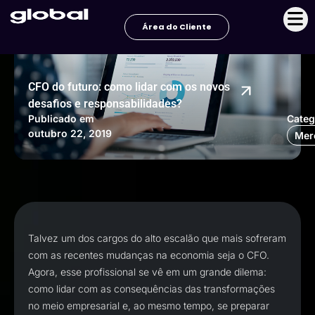
Ir
para
Área do Cliente
o
conteúdo
CFO do futuro: como lidar com os novos
desafios e responsabilidades?
Publicado em
Categ
outubro 22, 2019
Mer
Talvez um dos cargos do alto escalão que mais sofreram
com as recentes mudanças na economia seja o CFO.
Agora, esse profissional se vê em um grande dilema:
como lidar com as consequências das transformações
no meio empresarial e, ao mesmo tempo, se preparar