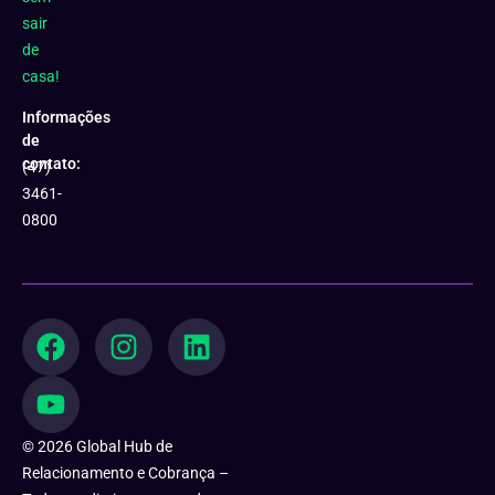
sair
de
casa!
Informações
de
contato:
(47)
3461-
0800
F
Y
I
L
a
o
n
i
c
u
s
n
e
t
t
k
b
u
a
e
© 2026 Global Hub de
o
b
g
d
Relacionamento e Cobrança –