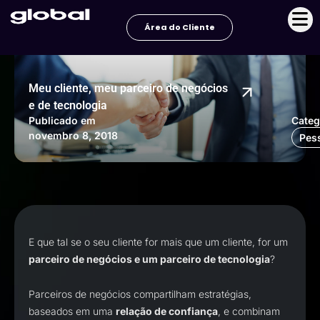
Ir
para
Área do Cliente
o
conteúdo
Meu cliente, meu parceiro de negócios
e de tecnologia
Publicado em
Categ
novembro 8, 2018
Pes
E que tal se o seu cliente for mais que um cliente, for um
parceiro de negócios e um parceiro de tecnologia
?
Parceiros de negócios compartilham estratégias,
baseados em uma
relação de confiança
, e combinam