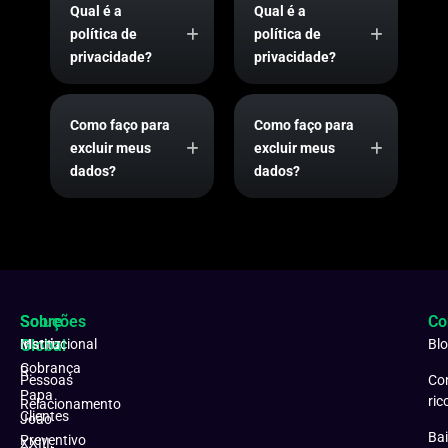
Qual é a
Qual é a
política de
política de
privacidade?
privacidade?
Como faço para
Como faço para
excluir meus
excluir meus
dados?
dados?
Soluções
Sobre
Co
Matriz:
Global
Institucional
Bl
Cobrança
R.
Pessoas
Co
Papa
ric
Relacionamento
Clientes
João
Bai
Preventivo
XXIII,