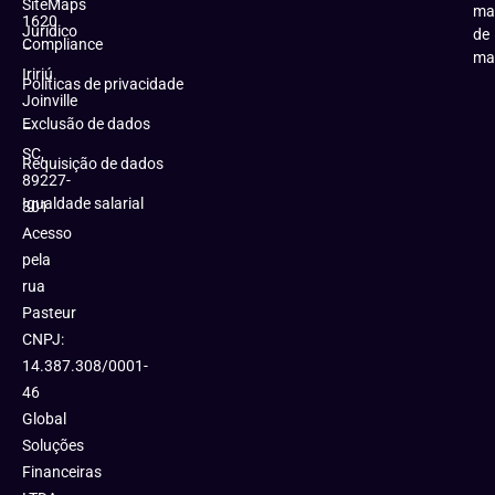
SiteMaps
ma
1620
Jurídico
de
Compliance
–
ma
Iririú
Políticas de privacidade
Joinville
Exclusão de dados
–
SC,
Requisição de dados
89227-
Igualdade salarial
301
Acesso
pela
rua
Pasteur
CNPJ:
14.387.308/0001-
46
Global
Soluções
Financeiras