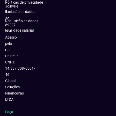
Iririú
Políticas de privacidade
Joinville
Exclusão de dados
–
SC,
Requisição de dados
89227-
Igualdade salarial
301
Acesso
pela
rua
Pasteur
CNPJ:
14.387.308/0001-
46
Global
Soluções
Financeiras
LTDA
Faça