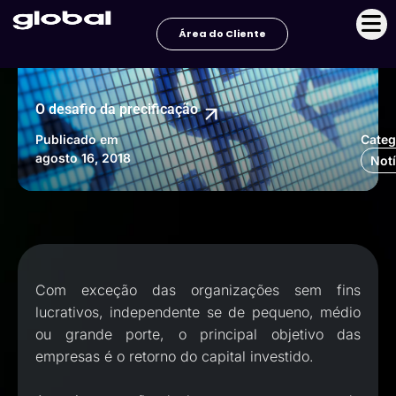
Ir
para
Área do Cliente
o
conteúdo
O desafio da precificação
Publicado em
Categ
agosto 16, 2018
Notí
Com exceção das organizações sem fins
lucrativos, independente se de pequeno, médio
ou grande porte, o principal objetivo das
empresas é o retorno do capital investido.