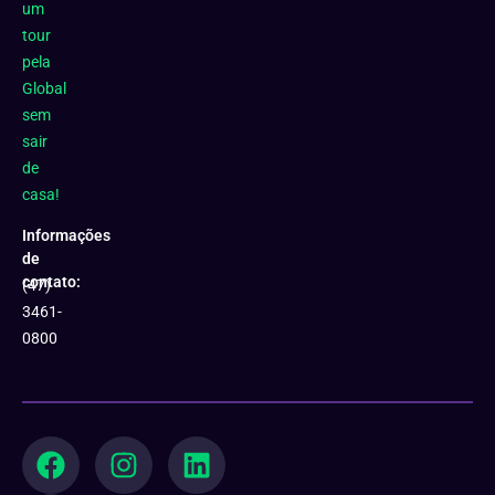
um
tour
pela
Global
sem
sair
de
casa!
Informações
de
contato:
(47)
3461-
0800
F
Y
I
L
a
o
n
i