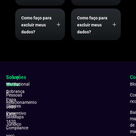
Como faço para
Como faço para
excluir meus
excluir meus
dados?
dados?
Soluções
Sobre
Co
Matriz:
Global
Institucional
Bl
Cobrança
R.
Pessoas
Co
Papa
ric
Relacionamento
Clientes
João
Bai
Preventivo
XXIII,
SiteMaps
ma
1620
Jurídico
de
Compliance
–
ma