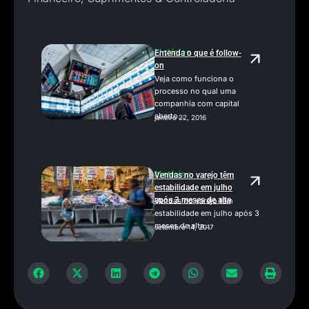
Notícias
Entenda o que é follow-
on
Veja como funciona o
processo no qual uma
companhia com capital
aberto...
janeiro 22, 2016
Notícias
Vendas no varejo têm
estabilidade em julho
após 3 meses de alta
Vendas no varejo têm
estabilidade em julho após 3
meses de alta...
setembro 14, 2017