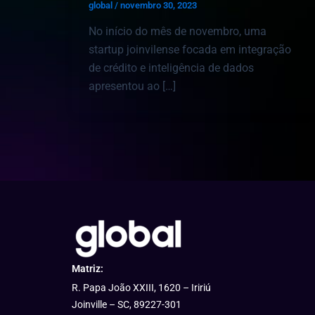
global
/
novembro 30, 2023
No início do mês de novembro, uma
startup joinvilense focada em integração
de crédito e inteligência de dados
apresentou ao […]
Matriz:
R. Papa João XXIII, 1620 – Iririú
Joinville – SC, 89227-301