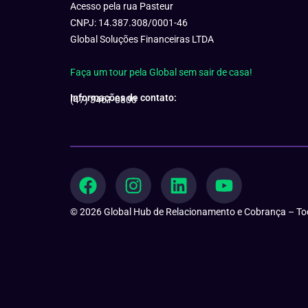
Acesso pela rua Pasteur
CNPJ: 14.387.308/0001-46
Global Soluções Financeiras LTDA
Faça um tour pela Global sem sair de casa!
Informações de contato:
(47) 3461-0800
F
I
L
Y
a
n
i
o
c
s
n
u
© 2026 Global Hub de Relacionamento e Cobrança – Tod
e
t
k
t
b
a
e
u
o
g
d
b
o
r
i
e
k
a
n