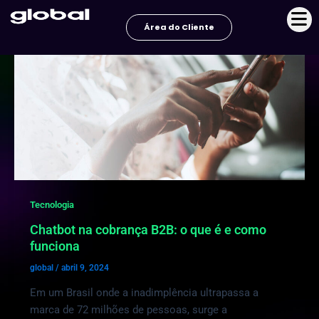
Ir
para
Área do Cliente
o
conteúdo
Tecnologia
Chatbot na cobrança B2B: o que é e como
funciona
global
/
abril 9, 2024
Em um Brasil onde a inadimplência ultrapassa a
marca de 72 milhões de pessoas, surge a