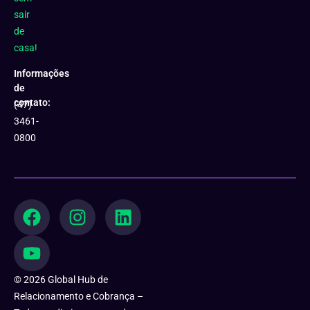
sair
de
casa!
Informações
de
contato:
(47)
3461-
0800
F
Y
I
L
a
o
n
i
c
u
s
n
e
t
t
k
b
u
a
e
© 2026 Global Hub de
o
b
g
d
Relacionamento e Cobrança –