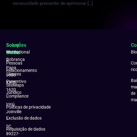
necessidade premente de aprimorar […]
Soluções
Sobre
Co
Matriz:
Global
Institucional
Bl
Cobrança
R.
Pessoas
Co
Papa
ric
Relacionamento
Clientes
João
Bai
Preventivo
XXIII,
SiteMaps
ma
1620
Jurídico
de
Compliance
–
ma
Iririú
Políticas de privacidade
Joinville
Exclusão de dados
–
SC,
Requisição de dados
89227-