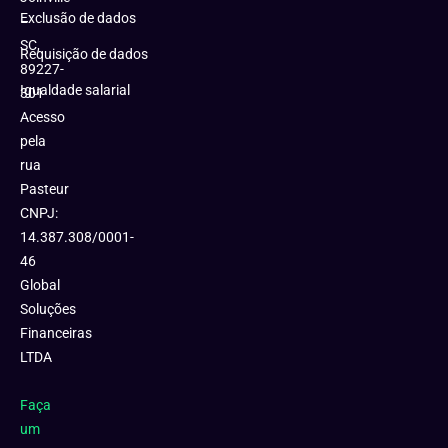
Exclusão de dados
–
SC,
Requisição de dados
89227-
Igualdade salarial
301
Acesso
pela
rua
Pasteur
CNPJ:
14.387.308/0001-
46
Global
Soluções
Financeiras
LTDA
Faça
um