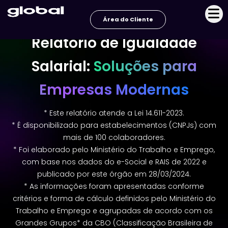
Ir
para
Área do Cliente
o
Relatório de Igualdade
conteúdo
Salarial:
Soluções para
Empresas Modernas
* Este relatório atende a Lei 14.611-2023.
* É disponibilizado para estabelecimentos (CNPJs) com
mais de 100 colaboradores.
* Foi elaborado pelo Ministério do Trabalho e Emprego,
com base nos dados do e-Social e RAIS de 2022 e
publicado por este órgão em 28/03/2024.
* As informações foram apresentadas conforme
critérios e forma de cálculo definidos pelo Ministério do
Trabalho e Emprego e agrupadas de acordo com os
Grandes Grupos* da CBO (Classificação Brasileira de