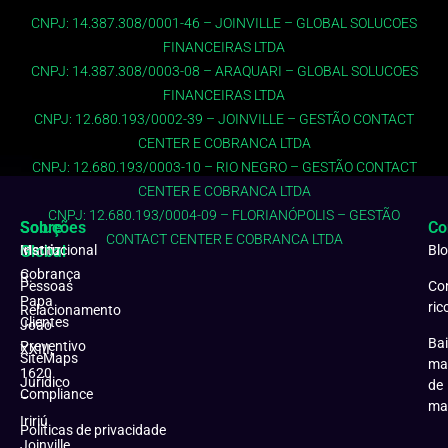
CNPJ: 14.387.308/0001-46 – JOINVILLE – GLOBAL SOLUCOES
FINANCEIRAS LTDA
CNPJ: 14.387.308/0003-08 – ARAQUARI – GLOBAL SOLUCOES
FINANCEIRAS LTDA
CNPJ: 12.680.193/0002-39 – JOINVILLE – GESTÃO CONTACT
CENTER E COBRANCA LTDA
CNPJ: 12.680.193/0003-10 – RIO NEGRO – GESTÃO CONTACT
CENTER E COBRANCA LTDA
CNPJ: 12.680.193/0004-09 – FLORIANÓPOLIS – GESTÃO
Soluções
Sobre
Co
CONTACT CENTER E COBRANCA LTDA
Matriz:
Global
Institucional
Bl
Cobrança
R.
Pessoas
Co
Papa
ric
Relacionamento
Clientes
João
Bai
Preventivo
XXIII,
SiteMaps
ma
1620
Jurídico
de
Compliance
–
ma
Iririú
Políticas de privacidade
Joinville