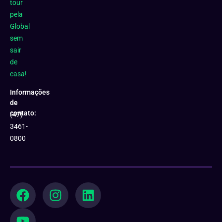
tour
pela
Global
sem
sair
de
casa!
Informações
de
contato:
(47)
3461-
0800
F
Y
I
L
a
o
n
i
c
u
s
n