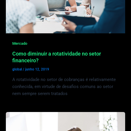
Mercado
Como diminuir a rotatividade no setor
financeiro?
global
/
junho 12, 2019
A rotatividade no setor de cobranças é relativamente
conhecida, em virtude de desafios comuns ao setor
nem sempre serem tratados