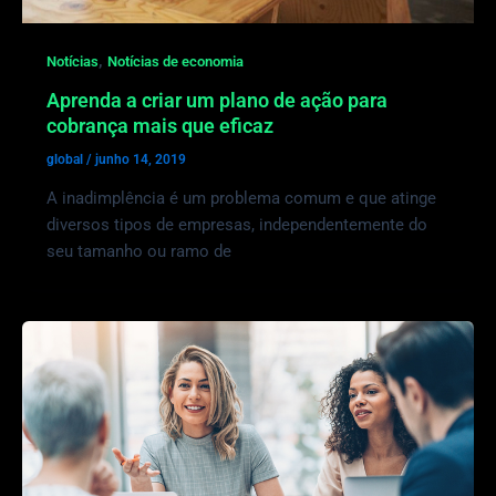
,
Notícias
Notícias de economia
Aprenda a criar um plano de ação para
cobrança mais que eficaz
global
/
junho 14, 2019
A inadimplência é um problema comum e que atinge
diversos tipos de empresas, independentemente do
seu tamanho ou ramo de