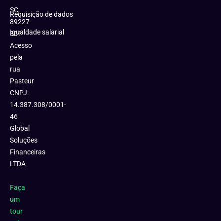
SC,
Requisição de dados
89227-
Igualdade salarial
301
Acesso
pela
rua
Pasteur
CNPJ:
14.387.308/0001-
46
Global
Soluções
Financeiras
LTDA
Faça
um
tour