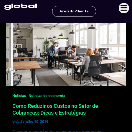
Ir
Paginação
para
de
Área do Cliente
o
post
conteúdo
,
Notícias
Notícias de economia
Como Reduzir os Custos no Setor de
Cobranças: Dicas e Estratégias
global
/
julho 10, 2019