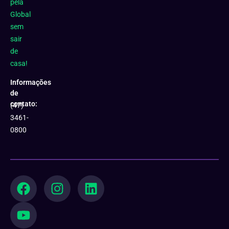
pela
Global
sem
sair
de
casa!
Informações
de
contato:
(47)
3461-
0800
F
Y
I
L
a
o
n
i
c
u
s
n
e
t
t
k