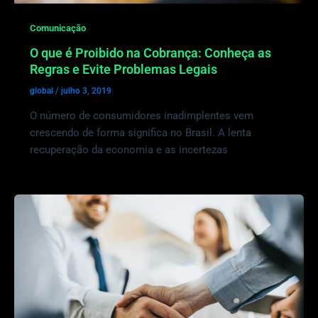
Comunicação
O que é Proibido na Cobrança: Conheça as
Regras e Evite Problemas Legais
global
/
julho 3, 2019
O número de consumidores inadimplentes vem
crescendo de forma significa no Brasil. A lenta
recuperação da economia e as incertezas