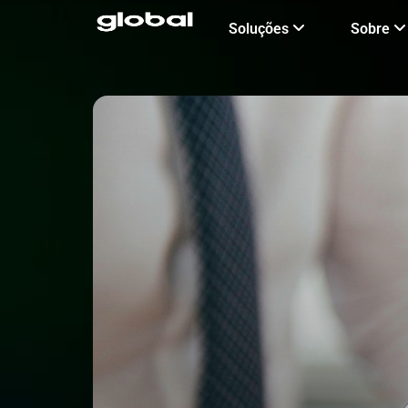
Ir
Soluções
Sobre
para
o
conteúdo