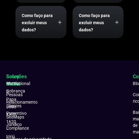
Como faço para
Como faço para
excluir meus
excluir meus
dados?
dados?
Soluções
Sobre
Co
Matriz:
Global
Institucional
Bl
Cobrança
R.
Pessoas
Co
Papa
ric
Relacionamento
Clientes
João
Bai
Preventivo
XXIII,
SiteMaps
ma
1620
Jurídico
de
Compliance
–
ma
Iririú