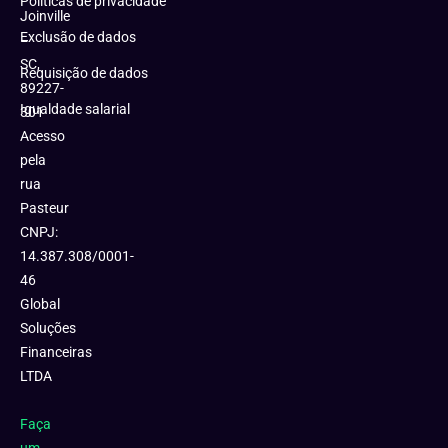
Políticas de privacidade
Joinville
Exclusão de dados
–
SC,
Requisição de dados
89227-
Igualdade salarial
301
Acesso
pela
rua
Pasteur
CNPJ:
14.387.308/0001-
46
Global
Soluções
Financeiras
LTDA
Faça