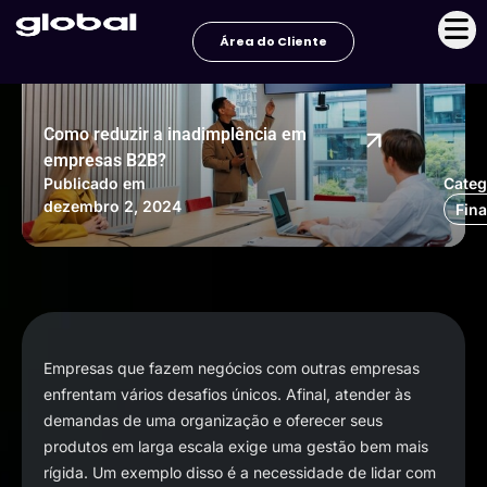
Ir
para
Área do Cliente
o
conteúdo
Como reduzir a inadimplência em
empresas B2B?
Publicado em
Categ
dezembro 2, 2024
Fin
Empresas que fazem negócios com outras empresas
enfrentam vários desafios únicos. Afinal, atender às
demandas de uma organização e oferecer seus
produtos em larga escala exige uma gestão bem mais
rígida. Um exemplo disso é a necessidade de lidar com