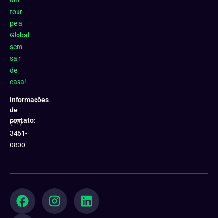
um
tour
pela
Global
sem
sair
de
casa!
Informações
de
contato:
(47)
3461-
0800
F
Y
I
L
a
o
n
i