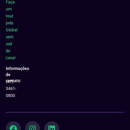
Faça
um
tour
pela
Global
sem
sair
de
casa!
Informações
de
contato:
(47)
3461-
0800
F
Y
I
L