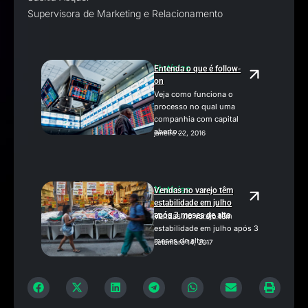
Supervisora de Marketing e Relacionamento
Notícias
Entenda o que é follow-
on
Veja como funciona o
processo no qual uma
companhia com capital
aberto...
janeiro 22, 2016
Notícias
Vendas no varejo têm
estabilidade em julho
após 3 meses de alta
Vendas no varejo têm
estabilidade em julho após 3
meses de alta...
setembro 14, 2017