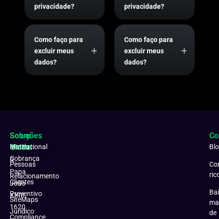
privacidade?
privacidade?
Como faço para
Como faço para
excluir meus
excluir meus
dados?
dados?
Soluções
Sobre
Co
Matriz:
Global
Institucional
Bl
Cobrança
R.
Pessoas
Co
Papa
ric
Relacionamento
Clientes
João
Bai
Preventivo
XXIII,
SiteMaps
ma
1620
Jurídico
de
Compliance
–