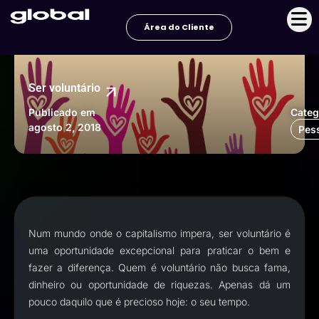
Ir
para
Área do Cliente
o
conteúdo
Ser voluntário
Publicado em
Categ
agosto 2, 2018
Pes
Num mundo onde o capitalismo impera, ser voluntário é
uma oportunidade excepcional para praticar o bem e
fazer a diferença. Quem é voluntário não busca fama,
dinheiro ou oportunidade de riquezas. Apenas dá um
pouco daquilo que é precioso hoje: o seu tempo.