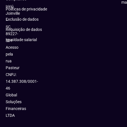
ma
Iririú
Políticas de privacidade
Joinville
Exclusão de dados
–
SC,
Requisição de dados
89227-
Igualdade salarial
301
Acesso
pela
rua
Pasteur
CNPJ:
14.387.308/0001-
46
Global
Soluções
Financeiras
LTDA