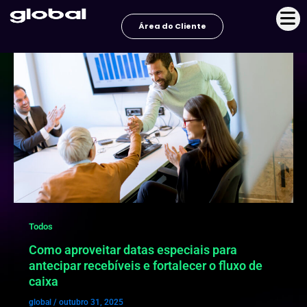
Ir
para
Área do Cliente
o
conteúdo
Todos
Como aproveitar datas especiais para
antecipar recebíveis e fortalecer o fluxo de
caixa
global
/
outubro 31, 2025