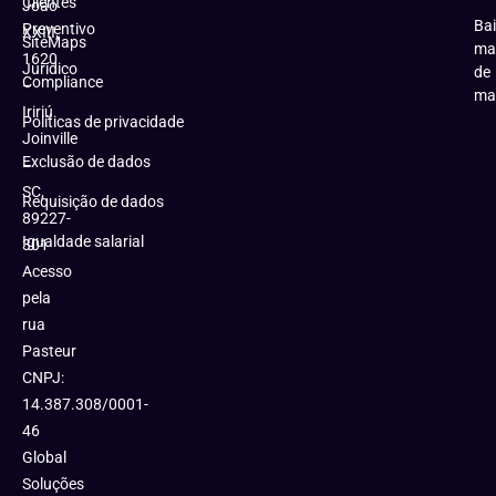
Clientes
João
Bai
Preventivo
XXIII,
SiteMaps
ma
1620
Jurídico
de
Compliance
–
ma
Iririú
Políticas de privacidade
Joinville
Exclusão de dados
–
SC,
Requisição de dados
89227-
Igualdade salarial
301
Acesso
pela
rua
Pasteur
CNPJ:
14.387.308/0001-
46
Global
Soluções