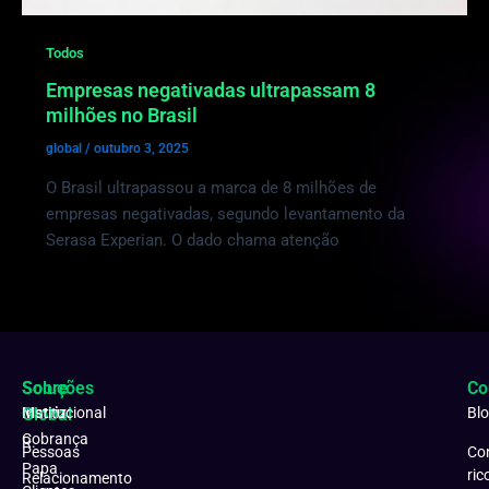
Todos
Empresas negativadas ultrapassam 8
milhões no Brasil
global
/
outubro 3, 2025
O Brasil ultrapassou a marca de 8 milhões de
empresas negativadas, segundo levantamento da
Serasa Experian. O dado chama atenção
Soluções
Sobre
Co
Matriz:
Global
Institucional
Bl
Cobrança
R.
Pessoas
Co
Papa
ric
Relacionamento