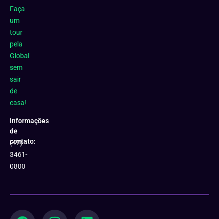
Faça
um
tour
pela
Global
sem
sair
de
casa!
Informações
de
contato:
(47)
3461-
0800
F
Y
I
L