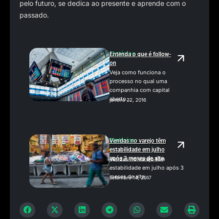
pelo futuro, se dedica ao presente e aprende com o
passado.
Notícias
Entenda o que é follow-
on
Veja como funciona o
processo no qual uma
companhia com capital
aberto...
janeiro 22, 2016
Notícias
Vendas no varejo têm
estabilidade em julho
após 3 meses de alta
Vendas no varejo têm
estabilidade em julho após 3
meses de alta...
setembro 14, 2017