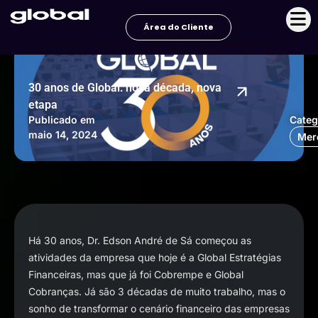
Ir
para
Área do Cliente
o
conteúdo
30 anos de Global: nova década, nova
etapa
Publicado em
Categ
maio 14, 2024
Mer
Há 30 anos, Dr. Edson André de Sá começou as
atividades da empresa que hoje é a Global Estratégias
Financeiras, mas que já foi Cobrempe e Global
Cobranças. Já são 3 décadas de muito trabalho, mas o
sonho de transformar o cenário financeiro das empresas