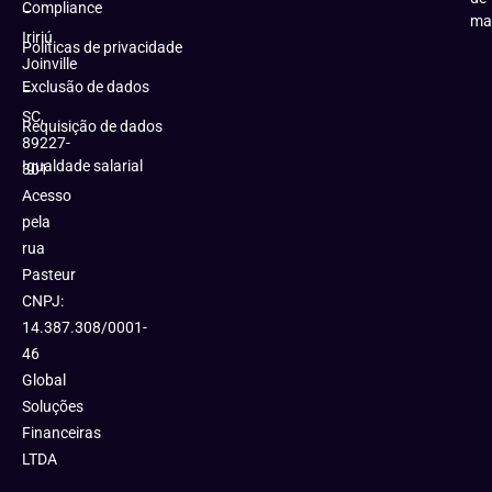
Compliance
–
ma
Iririú
Políticas de privacidade
Joinville
Exclusão de dados
–
SC,
Requisição de dados
89227-
Igualdade salarial
301
Acesso
pela
rua
Pasteur
CNPJ:
14.387.308/0001-
46
Global
Soluções
Financeiras
LTDA