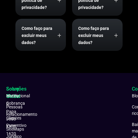
política de
política de
privacidade?
privacidade?
Como faço para
Como faço para
excluir meus
excluir meus
dados?
dados?
Soluções
Sobre
Co
Matriz:
Global
Institucional
Bl
Cobrança
R.
Pessoas
Co
Papa
ric
Relacionamento
Clientes
João
Bai
Preventivo
XXIII,
SiteMaps
ma
1620
Jurídico
de