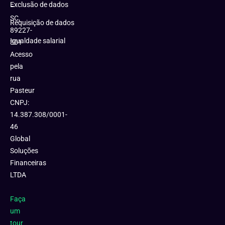
Exclusão de dados
–
SC,
Requisição de dados
89227-
Igualdade salarial
301
Acesso
pela
rua
Pasteur
CNPJ:
14.387.308/0001-
46
Global
Soluções
Financeiras
LTDA
Faça
um
tour