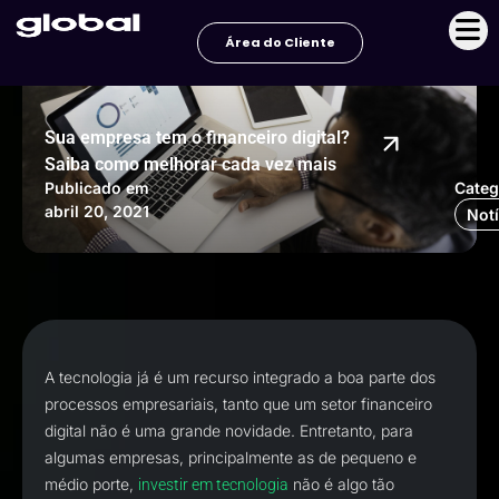
Ir
para
Área do Cliente
o
conteúdo
Sua empresa tem o financeiro digital?
Saiba como melhorar cada vez mais
Publicado em
Categ
abril 20, 2021
Notí
A tecnologia já é um recurso integrado a boa parte dos
processos empresariais, tanto que um setor financeiro
digital não é uma grande novidade. Entretanto, para
algumas empresas, principalmente as de pequeno e
médio porte,
não é algo tão
investir em tecnologia