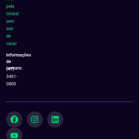
pela
Global
sem
sair
de
casa!
Informações
de
contato:
(47)
3461-
0800
F
Y
I
L
a
o
n
i
c
u
s
n