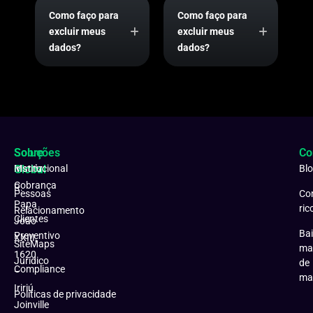
Como faço para
Como faço para
excluir meus
excluir meus
dados?
dados?
Soluções
Sobre
Co
Matriz:
Global
Institucional
Bl
Cobrança
R.
Pessoas
Co
Papa
ric
Relacionamento
Clientes
João
Bai
Preventivo
XXIII,
SiteMaps
ma
1620
Jurídico
de
Compliance
–
ma
Iririú
Políticas de privacidade
Joinville