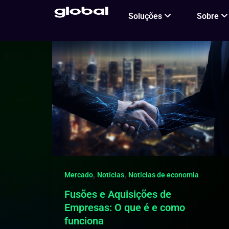
Ir
Soluções
Sobre
para
o
conteúdo
,
,
Mercado
Notícias
Notícias de economia
Fusões e Aquisições de
Empresas: O que é e como
funciona