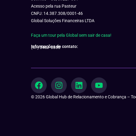
Acesso pela rua Pasteur
CNPJ: 14.387.308/0001-46
Global Soluções Financeiras LTDA
Faça um tour pela Global sem sair de casa!
Informações de contato:
(47) 3461-0800
F
I
L
Y
a
n
i
o
c
s
n
u
© 2026 Global Hub de Relacionamento e Cobrança – Tod
e
t
k
t
b
a
e
u
o
g
d
b
o
r
i
e