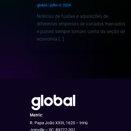
global
/
julho 4, 2024
Notícias de fusões e aquisições de
diferentes empresas de variados mercados
e países sempre tomam conta da seção de
economia […]
Matriz:
R. Papa João XXIII, 1620 – Iririú
Joinville – SC, 89227-301