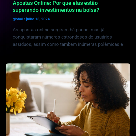
Apostas Online: Por que elas estão
superando investimentos na bolsa?
global
/
julho 18, 2024
As apostas online surgiram há pouco, mas já
conquistaram números estrondosos de usuários
assíduos, assim como também inúmeras polêmicas e