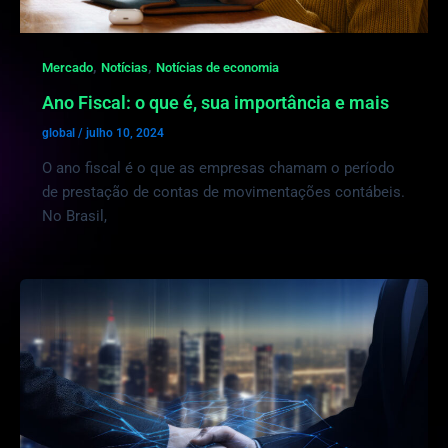
,
,
Mercado
Notícias
Notícias de economia
Ano Fiscal: o que é, sua importância e mais
global
/
julho 10, 2024
O ano fiscal é o que as empresas chamam o período
de prestação de contas de movimentações contábeis.
No Brasil,