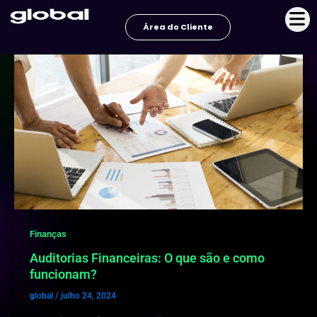
Ir
para
Área do Cliente
o
conteúdo
Finanças
Auditorias Financeiras: O que são e como
funcionam?
global
/
julho 24, 2024