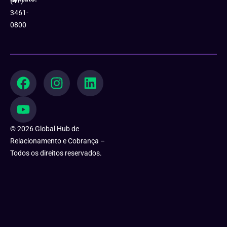
(47)
3461-
0800
F
Y
I
L
a
o
n
i
c
u
s
n
e
t
t
k
b
u
a
e
© 2026 Global Hub de
o
b
g
d
Relacionamento e Cobrança –
o
e
r
i
Todos os direitos reservados.
k
a
n
m