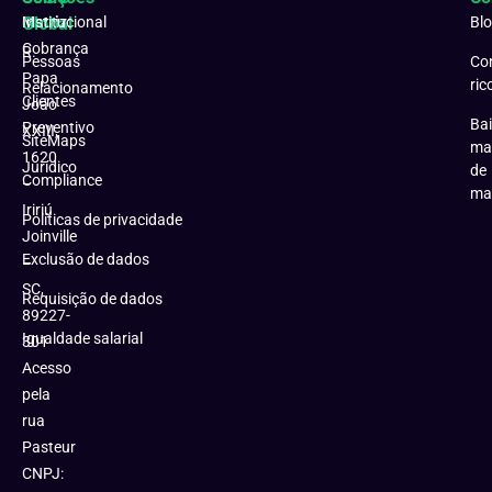
Matriz:
Global
Institucional
Bl
Cobrança
R.
Pessoas
Co
Papa
ric
Relacionamento
Clientes
João
Bai
Preventivo
XXIII,
SiteMaps
ma
1620
Jurídico
de
Compliance
–
ma
Iririú
Políticas de privacidade
Joinville
Exclusão de dados
–
SC,
Requisição de dados
89227-
Igualdade salarial
301
Acesso
pela
rua
Pasteur
CNPJ: