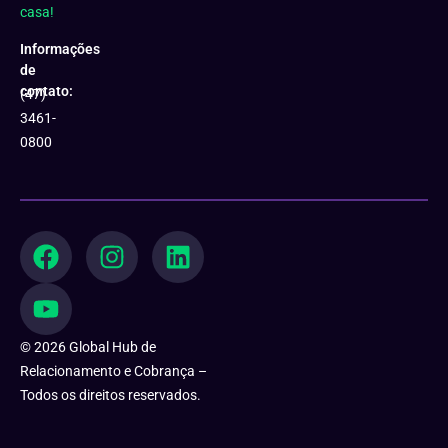
casa!
Informações
de
contato:
(47)
3461-
0800
F
Y
I
L
a
o
n
i
c
u
s
n
e
t
t
k
b
u
a
e
© 2026 Global Hub de
o
b
g
d
Relacionamento e Cobrança –
o
e
r
i
Todos os direitos reservados.
k
a
n