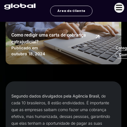
Ir
para
Área do Cliente
o
conteúdo
Como redigir uma carta de cobrança
extrajudicial?
Publicado em
Categ
outubro 18, 2024
Com
Segundo dados divulgados pela Agência Brasil,
de
cada 10 brasileiros, 8 estão endividados. É importante
que as empresas saibam como fazer uma cobrança
efetiva, mas humanizada, dessas pessoas, garantindo
que elas tenham a oportunidade de pagar as suas