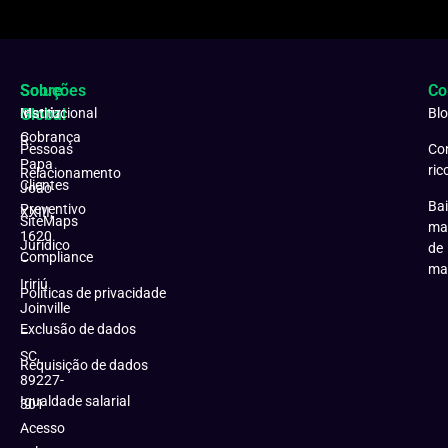
Soluções
Sobre
Co
Matriz:
Global
Institucional
Bl
Cobrança
R.
Pessoas
Co
Papa
ric
Relacionamento
Clientes
João
Bai
Preventivo
XXIII,
SiteMaps
ma
1620
Jurídico
de
Compliance
–
ma
Iririú
Políticas de privacidade
Joinville
Exclusão de dados
–
SC,
Requisição de dados
89227-
Igualdade salarial
301
Acesso