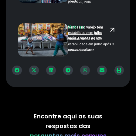
aberto...
janeiro 22, 2016
Notícias
Vendas no varejo têm
estabilidade em julho
após 3 meses de alta
Vendas no varejo têm
estabilidade em julho após 3
meses de alta...
setembro 14, 2017
Encontre aqui as suas
respostas das
perguntas mais comuns