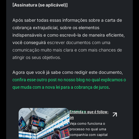
[Assinatura (se aplicável)]
Após saber todas essas informações sobre a carta de
cobrança extrajudicial, sobre os elementos
indispensáveis e como escrevê-la de maneira eficiente,
você conseguirá
escrever documentos com uma
comunicação muito mais clara e com mais chances de
atingir os seus objetivos.
Agora que você já sabe como redigir este documento,
confira esse outro post no nosso blog no qual explicamos o
.
que muda com a nova lei para a cobrança de juros
Notícias
Entenda o que é follow-
on
Veja como funciona o
processo no qual uma
companhia com capital