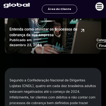
Ir
para
Área do Cliente
o
conteúdo
Entenda como otimizar os processos de
cobrança da sua empresa
Publicado em
Categ
dezembro 23, 2024
Fin
Segundo a Confederação Nacional de Dirigentes
Lojistas (CNDL), quatro em cada dez brasileiros adultos
estavam negativados até o começo de 2024.
Infelizmente, ter clientes com débitos e não contar com
processos de cobrança bem definidos pode trazer