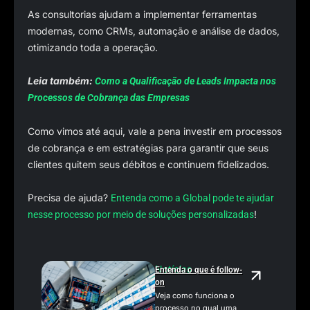
As consultorias ajudam a implementar ferramentas
modernas, como CRMs, automação e análise de dados,
otimizando toda a operação.
Leia também:
Como a Qualificação de Leads Impacta nos
Processos de Cobrança das Empresas
Como vimos até aqui, vale a pena investir em processos
de cobrança e em estratégias para garantir que seus
clientes quitem seus débitos e continuem fidelizados.
Precisa de ajuda?
Entenda como a Global pode te ajudar
!
nesse processo por meio de soluções personalizadas
Notícias
Entenda o que é follow-
on
Veja como funciona o
processo no qual uma