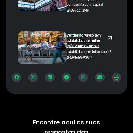
companhia com capital
aberto...
janeiro 22, 2016
Notícias
Vendas no varejo têm
estabilidade em julho
após 3 meses de alta
Vendas no varejo têm
estabilidade em julho após 3
meses de alta...
setembro 14, 2017
Encontre aqui as suas
respostas das