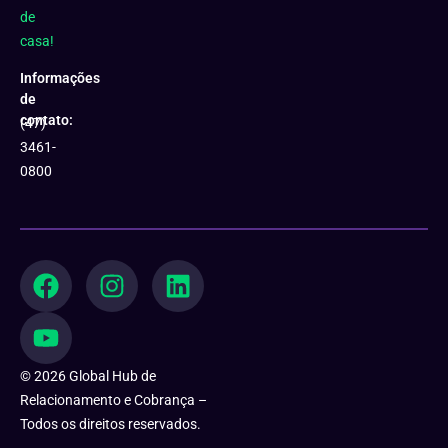
de
casa!
Informações
de
contato:
(47)
3461-
0800
F
Y
I
L
a
o
n
i
c
u
s
n
e
t
t
k
b
u
a
e
© 2026 Global Hub de
o
b
g
d
Relacionamento e Cobrança –
o
e
r
i
Todos os direitos reservados.