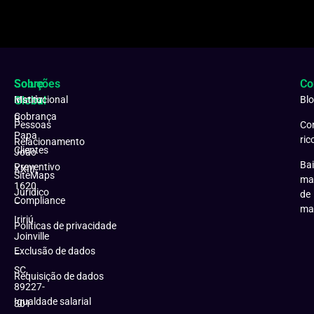
Soluções
Sobre
Co
Matriz:
Global
Institucional
Bl
Cobrança
R.
Pessoas
Co
Papa
ric
Relacionamento
Clientes
João
Bai
Preventivo
XXIII,
SiteMaps
ma
1620
Jurídico
de
Compliance
–
ma
Iririú
Políticas de privacidade
Joinville
Exclusão de dados
–
SC,
Requisição de dados
89227-
Igualdade salarial
301