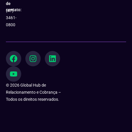
de
contato:
(47)
3461-
0800
F
Y
I
L
a
o
n
i
c
u
s
n
e
t
t
k
b
u
a
e
© 2026 Global Hub de
o
b
g
d
Relacionamento e Cobrança –
o
e
r
i
Todos os direitos reservados.
k
a
n
m