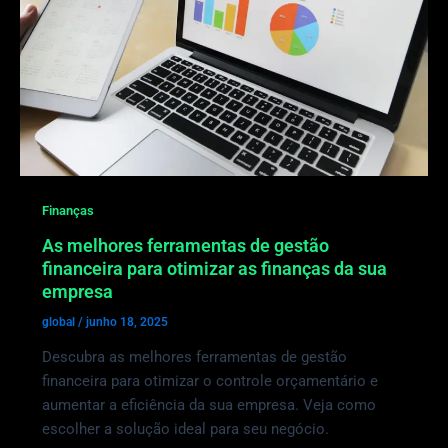
Finanças
As melhores ferramentas de gestão
financeira para otimizar as finanças da sua
empresa
global
/
junho 18, 2025
Descubra as melhores ferramentas de gestão
financeira para otimizar o controle orçamentário e
aumentar a eficiência da sua empresa. Veja como
escolher a solução ideal para seu negócio.