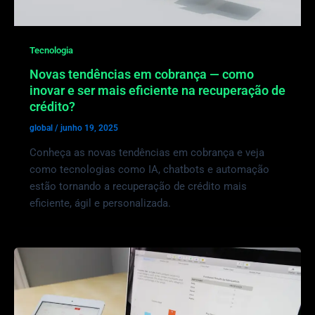
Tecnologia
Novas tendências em cobrança — como
inovar e ser mais eficiente na recuperação de
crédito?
global
/
junho 19, 2025
Conheça as novas tendências em cobrança e veja
como tecnologias como IA, chatbots e automação
estão tornando a recuperação de crédito mais
eficiente, ágil e personalizada.