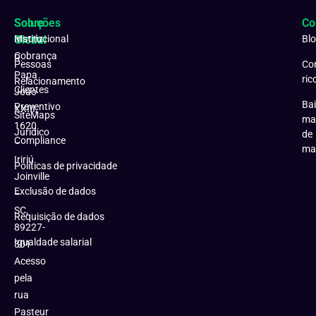
Soluções
Sobre
Co
Matriz:
Global
Institucional
Bl
Cobrança
R.
Pessoas
Co
Papa
ric
Relacionamento
Clientes
João
Bai
Preventivo
XXIII,
SiteMaps
ma
1620
Jurídico
de
Compliance
–
ma
Iririú
Políticas de privacidade
Joinville
Exclusão de dados
–
SC,
Requisição de dados
89227-
Igualdade salarial
301
Acesso
pela
rua
Pasteur