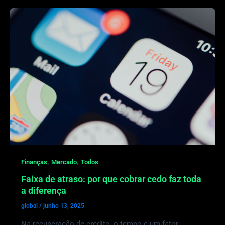
,
,
Finanças
Mercado
Todos
Faixa de atraso: por que cobrar cedo faz toda
a diferença
global
/
junho 13, 2025
Na recuperação de crédito, o tempo é um fator