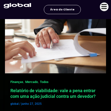
Ir
Paginação
para
de
Área do Cliente
o
post
conteúdo
,
,
Finanças
Mercado
Todos
Relatório de viabilidade: vale a pena entrar
com uma ação judicial contra um devedor?
global
/
junho 27, 2025