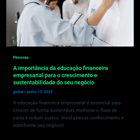
Pessoas
A importância da educação financeira
empresarial para o crescimento e
sustentabilidade do seu negócio
global
/
junho 13, 2025
A educação financeira empresarial é essencial para
crescer de forma sustentável, melhorar o fluxo de
caixa e reduzir custos. Invista nesse conhecimento e
transforme seu negócio!