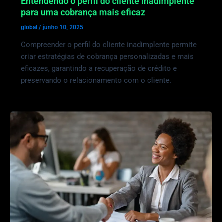
Entendendo o perfil do cliente inadimplente
para uma cobrança mais eficaz
global
/
junho 10, 2025
Compreender o perfil do cliente inadimplente permite
criar estratégias de cobrança personalizadas e mais
eficazes, garantindo a recuperação de crédito e
preservando o relacionamento com o cliente.