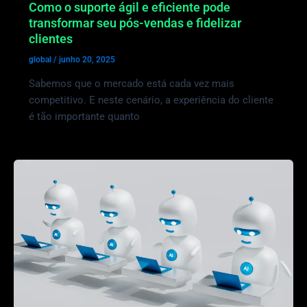
Como o suporte ágil e eficiente pode
transformar seu pós-vendas e fidelizar
clientes
global
/
junho 20, 2025
Sabemos que o mercado está cada vez mais
competitivo. E neste cenário, a experiência do cliente
é tão importante quanto